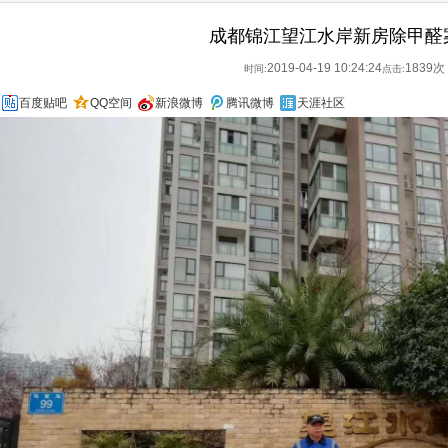
成都锦江望江水岸新房除甲醛
2019-04-19 10:24:24
1839次
时间:
点击:
百度贴吧
QQ空间
新浪微博
腾讯微博
天涯社区