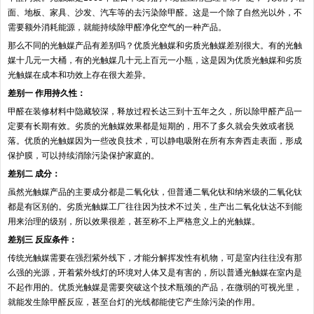
面、地板、家具、沙发、汽车等的去污染除甲醛。这是一个除了自然光以外，不
需要额外消耗能源，就能持续除甲醛净化空气的一种产品。
那么不同的光触媒产品有差别吗？优质光触媒和劣质光触媒差别很大。有的光触
媒十几元一大桶，有的光触媒几十元上百元一小瓶，这是因为优质光触媒和劣质
光触媒在成本和功效上存在很大差异。
差别一 作用持久性：
甲醛在装修材料中隐藏较深，释放过程长达三到十五年之久，所以除甲醛产品一
定要有长期有效。劣质的光触媒效果都是短期的，用不了多久就会失效或者脱
落。优质的光触媒因为一些改良技术，可以静电吸附在所有东奔西走表面，形成
保护膜，可以持续消除污染保护家庭的。
差别二 成分：
虽然光触媒产品的主要成分都是二氧化钛，但普通二氧化钛和纳米级的二氧化钛
都是有区别的。劣质光触媒工厂往往因为技术不过关，生产出二氧化钛达不到能
用来治理的级别，所以效果很差，甚至称不上严格意义上的光触媒。
差别三 反应条件：
传统光触媒需要在强烈紫外线下，才能分解挥发性有机物，可是室内往往没有那
么强的光源，开着紫外线灯的环境对人体又是有害的，所以普通光触媒在室内是
不起作用的。优质光触媒是需要突破这个技术瓶颈的产品，在微弱的可视光里，
就能发生除甲醛反应，甚至台灯的光线都能使它产生除污染的作用。