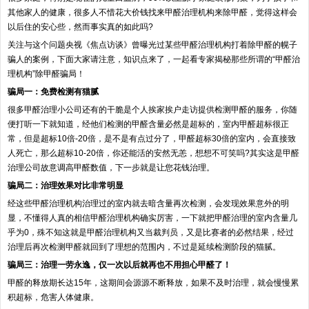
其他家人的健康，很多人不惜花大价钱找来甲醛治理机构来除甲醛，觉得这样会
以后住的安心些，然而事实真的如此吗?
关注与这个问题央视《焦点访谈》曾曝光过某些甲醛治理机构打着除甲醛的幌子
骗人的案例，下面大家请注意，知识点来了，一起看专家揭秘那些所谓的“甲醛治
理机构”除甲醛骗局！
骗局一：免费检测有猫腻
很多甲醛治理小公司还有的干脆是个人挨家挨户走访提供检测甲醛的服务，你随
便打听一下就知道，经他们检测的甲醛含量必然是超标的，室内甲醛超标很正
常，但是超标10倍-20倍，是不是有点过分了，甲醛超标30倍的室内，会直接致
人死亡，那么超标10-20倍，你还能活的安然无恙，想想不可笑吗?其实这是甲醛
治理公司故意调高甲醛数值，下一步就是让您花钱治理。
骗局二：治理效果对比非常明显
经这些甲醛治理机构治理过的室内就去暗含量再次检测，会发现效果意外的明
显，不懂得人真的相信甲醛治理机构确实厉害，一下就把甲醛治理的室内含量几
乎为0，殊不知这就是甲醛治理机构又当裁判员，又是比赛者的必然结果，经过
治理后再次检测甲醛就回到了理想的范围内，不过是延续检测阶段的猫腻。
骗局三：治理一劳永逸，仅一次以后就再也不用担心甲醛了！
甲醛的释放期长达15年，这期间会源源不断释放，如果不及时治理，就会慢慢累
积超标，危害人体健康。