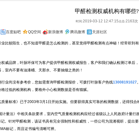
甲醛检测权威机构有哪些?
2019-03-12 12:47:15
2163次
时间:
点击:
百度贴吧
QQ空间
新浪微博
腾讯微博
天涯社区
行业比较陌生，也不知道甲醛是怎么检测的，甚至觉得甲醛检测有点神秘！经常听到有
业权威品牌，叶脉环保可为客户提供甲醛检测权威报告，客户和我们确认检测订单后，
器，室内不要有油漆桶、天那水、不要抽烟之类的！
测行业尚没有参考价，您如需查询甲醛检测报价，可拨打叶脉客户热线
13008191027
价格过低的检测机构，要格外小心检测数据是否有猫腻。
质量标准》已于2003年3月1日开始实施。但要获得真实可靠的检测数据，还得找
国计量法》中相关条款要求，室内空气质量检测机构应经过省级以上人民政府计量行政主
证)标记。针对甲醛检测，该证书具有完全强制性和权威性，一些公司为混淆视听，提出
CMA标记，而且证书编号清晰可辨。