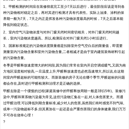
1、甲醛检测的时间应在装修彻底完工至少7天以后进行，最佳阶段应该是等到各
种污染物相对稳定之后，再对其进行检测才具有代表性。实际上油漆、涂料的保
养期一般为7天，7天之内正是挥发各种污染物浓度最高的时候，7天之后基本能
降低到稳定状态。
2、室内空气污染物浓度与对外门窗关闭时间密切相关，对外门窗关闭时间越
长，室内污染物浓度越高。所以,检测应在对外门窗关闭1小时后进行。
3、国家标准规定的污染物浓度限量都是扣除室外空气空白后的限量值，即需要
测量室内污染物含量和室外污染物含量,二者相减才是由于室内建筑装饰材料引起
的污染物含量。
冬季是甲醛释放速度增大的时间段,因为我们常常在室内开启空调或暖气,又因为南
方地区湿度相对较高,一旦温度上升,甲醛释放速度也必然迅速增大,所以说,在这期
间室内甲醛超标的可能性较大。而新装修的房子无论在哪个季节,甲醛超标的问题
都会存在,及时进行甲醛检测和治理才是正确的选择。
甲醛去除是一个缓慢的过程(家庭装修中的甲醛释放周朝一般是3到15年)。装修污
染中,甲醛和苯系物污染最为常见,这些污染物汇集在一起,对人体危害更大。而通
过甲醛治理,可以降低到期含量标准,减少对人的危害,虽然我们有时感觉不到气味,
或单一污染物超标不多,但其累加在一起还是会严重伤害我们的身体健康,我们万万
不可存在侥幸心理！
?